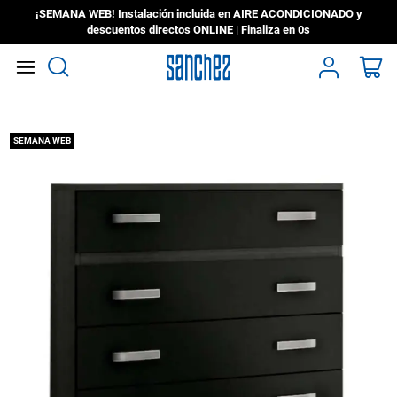
¡SEMANA WEB! Instalación incluida en AIRE ACONDICIONADO y
descuentos directos ONLINE | Finaliza en
0s
Search
Mi
Saltar
SEMANA WEB
al
final
de
la
galería
de
imágenes