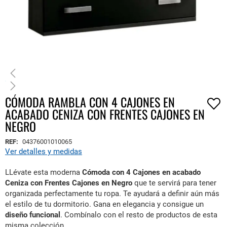
CÓMODA RAMBLA CON 4 CAJONES EN
Saltar
ACABADO CENIZA CON FRENTES CAJONES EN
al
comienzo
NEGRO
de
REF:
04376001010065
la
Ver detalles y medidas
galería
de
LLévate esta moderna
Cómoda con 4 Cajones en acabado
imágenes
Ceniza con Frentes Cajones en Negro
que te servirá para tener
organizada perfectamente tu ropa.
Te ayudará a definir aún más
el estilo de tu dormitorio. Gana en elegancia y consigue un
diseño funcional
. Combínalo con el resto de productos de esta
misma colección.