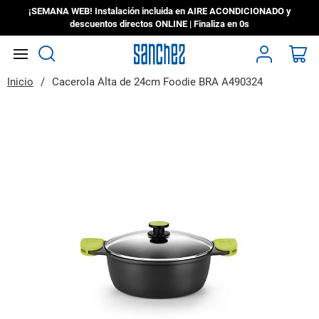
¡SEMANA WEB! Instalación incluida en AIRE ACONDICIONADO y
descuentos directos ONLINE | Finaliza en
0s
Search
Mi
Inicio
Cacerola Alta de 24cm Foodie BRA A490324
Saltar
al
final
de
la
galería
de
imágenes