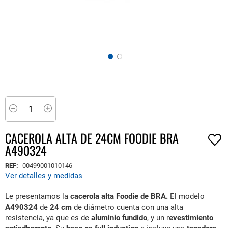
Saltar
al
comienzo
Minus
Plus
de
la
CACEROLA ALTA DE 24CM FOODIE BRA
galería
A490324
de
imágenes
REF:
00499001010146
Ver detalles y medidas
Le presentamos la
cacerola alta Foodie de BRA.
El modelo
A490324
de
24 cm
de diámetro cuenta con una alta
resistencia, ya que es de
aluminio fundido
, y un r
evestimiento