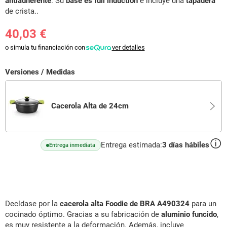
antiadherente
. Su
base es full induction
e incluye una
tapadera
de crista..
40,03 €
o simula tu financiación con
ver detalles
Versiones / Medidas
Cacerola Alta de 24cm
Entrega estimada:
3
días hábiles
Entrega inmediata
Decídase por la
cacerola alta Foodie de BRA A490324
para un
cocinado óptimo. Gracias a su fabricación de
aluminio funcido
,
es muy resistente a la deformación. Además, incluye