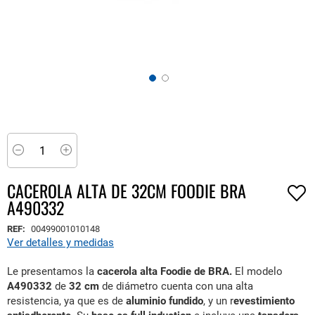
Saltar
al
comienzo
Minus
Plus
de
la
CACEROLA ALTA DE 32CM FOODIE BRA
galería
A490332
de
imágenes
REF:
00499001010148
Ver detalles y medidas
Le presentamos la
cacerola alta Foodie de BRA.
El modelo
A490332
de
32 cm
de diámetro cuenta con una alta
resistencia, ya que es de
aluminio fundido
, y un r
evestimiento