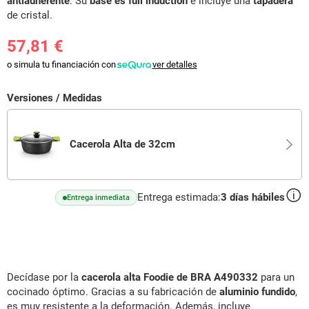
antiadherente
. Su
base es full induction
e incluye una
tapadera
de cristal.
57,81 €
o simula tu financiación con
ver detalles
Versiones / Medidas
Cacerola Alta de 32cm
Entrega estimada:
3
días hábiles
Entrega inmediata
Decídase por la
cacerola alta Foodie de BRA A490332
para un
cocinado óptimo. Gracias a su fabricación de
aluminio fundido
,
es muy resistente a la deformación. Además, incluye