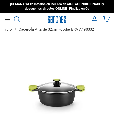
¡SEMANA WEB! Instalación incluida en AIRE ACONDICIONADO y
descuentos directos ONLINE | Finaliza en
0s
Search
Mi
Inicio
Cacerola Alta de 32cm Foodie BRA A490332
Saltar
al
final
de
la
galería
de
imágenes