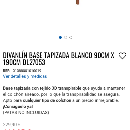
DIVANLÍN BASE TAPIZADA BLANCO 90CM X
Saltar
190CM DL27053
al
comienzo
REF:
01088001010019
de
Ver detalles y medidas
la
galería
Base tapizada con
tejido 3D transpirable
que ayuda a mantener
de
el colchón aireado, por lo que la transpirabilidad se asegura.
imágenes
Apto para
cualquier tipo de colchón
a un precio inmejorable.
¡Consíguelo ya!
(PATAS NO INCLUIDAS)
229,90 €