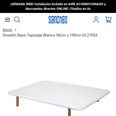
¡SEMANA WEB! Instalación incluida en AIRE ACONDICIONADO y
descuentos directos ONLINE | Finaliza en
0s
Search
Mi
Inicio
Divanlín Base Tapizada Blanco 90cm x 190cm DL27053
Saltar
al
final
de
la
galería
de
imágenes