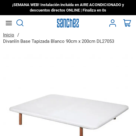
¡SEMANA WEB! Instalación incluida en AIRE ACONDICIONADO y
descuentos directos ONLINE | Finaliza en
0s
Search
Mi
Inicio
Divanlín Base Tapizada Blanco 90cm x 200cm DL27053
Saltar
al
final
de
la
galería
de
imágenes