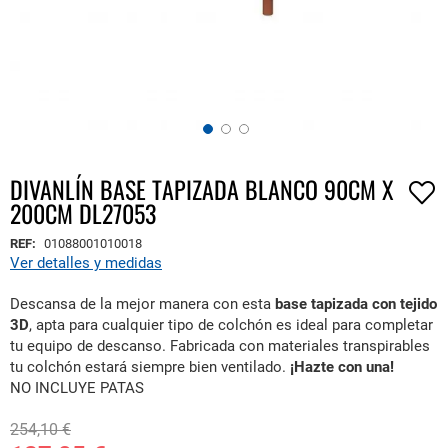
DIVANLÍN BASE TAPIZADA BLANCO 90CM X
Saltar
200CM DL27053
al
comienzo
REF:
01088001010018
de
Ver detalles y medidas
la
galería
Descansa de la mejor manera con esta
base tapizada con tejido
de
3D
, apta para cualquier tipo de colchón es ideal para completar
imágenes
tu equipo de descanso. Fabricada con materiales transpirables
tu colchón estará siempre bien ventilado.
¡Hazte con una!
NO INCLUYE PATAS
254,10 €