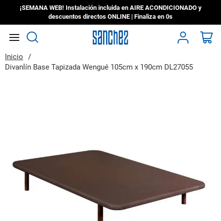
¡SEMANA WEB! Instalación incluida en AIRE ACONDICIONADO y
descuentos directos ONLINE | Finaliza en
0s
Search
Mi
Inicio
Divanlín Base Tapizada Wengué 105cm x 190cm DL27055
Saltar
al
final
de
la
galería
de
imágenes