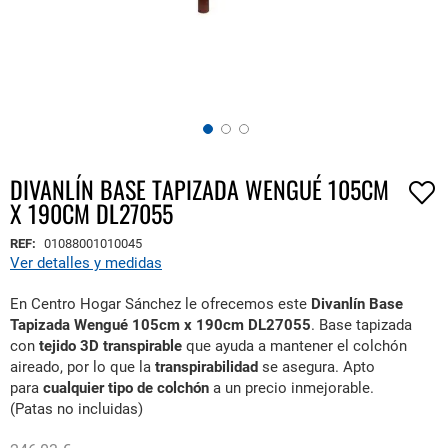
DIVANLÍN BASE TAPIZADA WENGUÉ 105CM
Saltar
X 190CM DL27055
al
comienzo
REF:
01088001010045
de
Ver detalles y medidas
la
galería
En Centro Hogar Sánchez le ofrecemos este
Divanlín Base
de
Tapizada Wengué 105cm x 190cm DL27055
. Base tapizada
imágenes
con
tejido 3D transpirable
que ayuda a mantener el colchón
aireado, por lo que la
transpirabilidad
se asegura. Apto
para
cualquier tipo de colchón
a un precio inmejorable.
(Patas no incluidas)