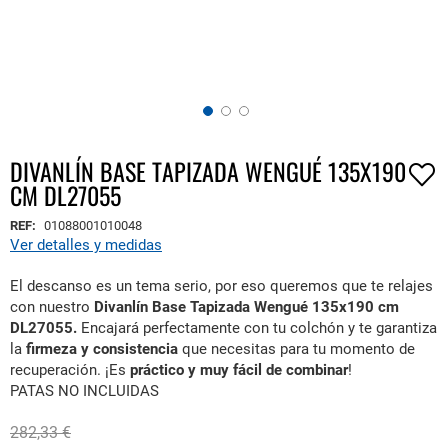
DIVANLÍN BASE TAPIZADA WENGUÉ 135X190
Saltar
CM DL27055
al
comienzo
REF:
01088001010048
de
Ver detalles y medidas
la
galería
El descanso es un tema serio, por eso queremos que te relajes
de
con nuestro
Divanlín Base Tapizada Wengué 135x190 cm
imágenes
DL27055.
Encajará perfectamente con tu colchón y te garantiza
la
firmeza y consistencia
que necesitas para tu momento de
recuperación. ¡
Es
práctico y muy fácil de combinar
!
PATAS NO INCLUIDAS
282,33 €