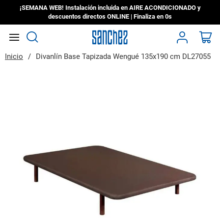
¡SEMANA WEB! Instalación incluida en AIRE ACONDICIONADO y
descuentos directos ONLINE | Finaliza en
0s
Search
Mi
Inicio
Divanlín Base Tapizada Wengué 135x190 cm DL27055
Saltar
al
final
de
la
galería
de
imágenes