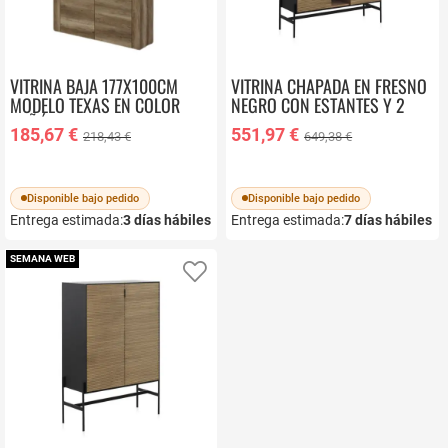
VITRINA BAJA 177X100CM
VITRINA CHAPADA EN FRESNO
MODELO TEXAS EN COLOR
NEGRO CON ESTANTES Y 2
CAÑÓN
PUERTAS EN NATURAL GABAR
185,67 €
551,97 €
218,43 €
649,38 €
10972
Disponible bajo pedido
Disponible bajo pedido
Entrega estimada:
3
días hábiles
Entrega estimada:
7
días hábiles
SEMANA WEB
Añadir a favoritos