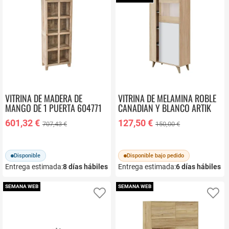
VITRINA DE MADERA DE
VITRINA DE MELAMINA ROBLE
MANGO DE 1 PUERTA 604771
CANADIAN Y BLANCO ARTIK
CON 3 PUERTAS Y ESTANTES
601,32 €
127,50 €
707,43 €
150,00 €
016617F
Disponible
Disponible bajo pedido
Entrega estimada:
8
días hábiles
Entrega estimada:
6
días hábiles
SEMANA WEB
SEMANA WEB
Añadir a favoritos
Añ