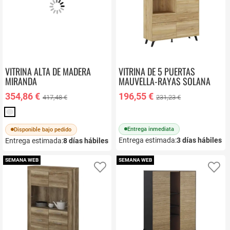
VITRINA ALTA DE MADERA
VITRINA DE 5 PUERTAS
MIRANDA
MAUVELLA-RAYAS SOLANA
354,86 €
196,55 €
417,48 €
231,23 €
Entrega inmediata
Disponible bajo pedido
Entrega estimada:
3
días hábiles
Entrega estimada:
8
días hábiles
SEMANA WEB
SEMANA WEB
Añadir a favoritos
Añ