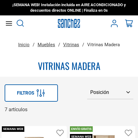
¡SEMANA WEB! Instalación incluida en AIRE ACONDICIONADO y
descuentos directos ONLINE | Finaliza en
0s
Search
Mi
Inicio
Muebles
Vitrinas
Vitrinas Madera
VITRINAS MADERA
FILTROS
7
artículos
SEMANA WEB
ENVÍO GRATIS
Añadir a favoritos
Añ
SEMANA WEB